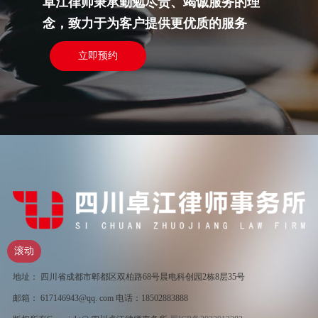
卓江律师秉承勤勉尽责、竭诚服务的理
念，致力于为客户提供更优质的服务
立即预约
滚动
地址： 四川省成都市郫都区双柏路68号晨电科创园2栋8层35号
邮箱： 617146943@qq. com 电话：18502883888