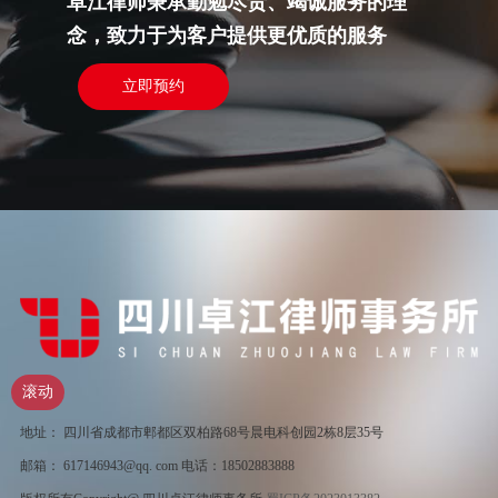
卓江律师秉承勤勉尽责、竭诚服务的理
念，致力于为客户提供更优质的服务
立即预约
滚动
地址： 四川省成都市郫都区双柏路68号晨电科创园2栋8层35号
邮箱： 617146943@qq. com 电话：18502883888